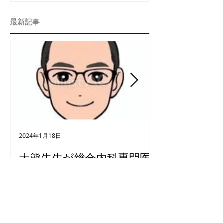
最新記事
2024年1月18日
2024年1月18日
大熊先生が総合内科専門医
クリニック
を取得しました。
2023年11月24
所に移転しました。
昨年2023年4月から診療を開始している大熊
鷹市下連雀3-43-2
先生（整形外科専門医）が、新たに総合内科
同ビル内での移転とな
専門医を取得しました。 また緩和ケア研修
住所を変更しておりま
会修了、難病指定医も取得され、より幅広い