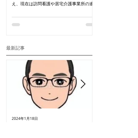
え、現在は訪問看護や居宅介護事業所の連携
先も着々とでき、三鷹市およびその近隣地域
から訪問診療の依頼を継続して頂いておりま
す。 開業してから本当に様々なバックグラ
ウンドの患者さんを担当させてもらう...
最新記事
2024年1月18日
2024年1月18日
大熊先生が総合内科専門医
クリニック