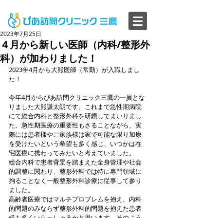
2023年7月25日
４月から新しい医師（内科/整形外
科）が加わりました！
2023年4月から大熊医師（常勤）が入職しまし
た！
今年4月からぴあ訪問クリニック三鷹の一員とな
りました大熊謙太朗です。これまで急性期病院
にて総合内科と整形外科を研鑽してまいりまし
た。急性期医療の重要性もさることながら、実
際には患者様やご家族様は家で可能な限り加療
を受けたいという希望も多く感じ、いつかは在
宅医療に携わってみたいと考えていました。
総合内科で患者背景を踏まえた全身管理や社会
的調整に関わり、整形外科では特に専門領域に
拘ることなく一般整形外科診療に従事して参り
ました。
高齢者医療ではマルチプロブレムを抱え、内科
的問題のみならず整形外科的問題を抱えた患者
様も多くいらっしゃるかと思います。そのよう