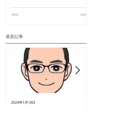
先も着々とでき、三鷹市およびその近隣地域
から訪問診療の依頼を継続して頂いておりま
す。 開業してから本当に様々なバックグラ
ウンドの患者さんを担当させてもらう...
最新記事
2024年1月18日
2024年1月18日
大熊先生が総合内科専門医
クリニック
を取得しました。
2023年11月24