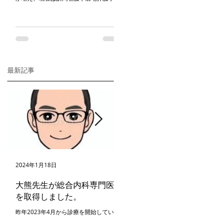
所の連携先も着々とでき、三鷹市および
その近隣地域から訪問診療の依頼を継続
して頂いております。 開業してから本当
に様々なバックグラウンドの患者さんを
担当させてもらう...
最新記事
2024年1月18日
2024年1月18日
大熊先生が総合内科専門医
クリニック移転のお知ら
を取得しました。
2023年11月24日付けでクリニック
記住所に移転しました。 移転先新住
昨年2023年4月から診療を開始している